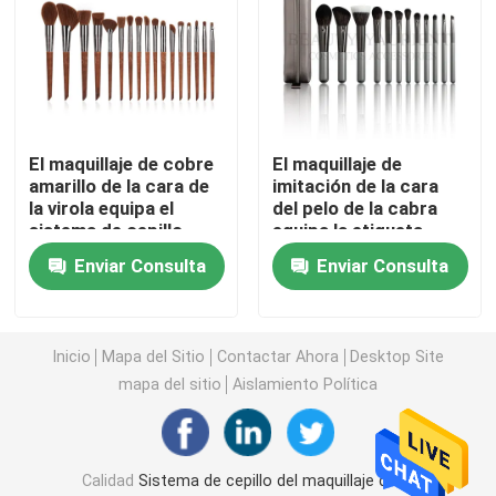
Cepillo de gama alta del maquillaje
Herramientas del maquillaje de la cara
El maquillaje de cobre
El maquillaje de
amarillo de la cara de
imitación de la cara
Cepillo del maquillaje de Kabuki
la virola equipa el
del pelo de la cabra
sistema de cepillo
equipa la etiqueta
multiusos del
privada compone el
Enviar Consulta
Enviar Consulta
Sistema de cepillo de Mini Makeup
maquillaje 17pcs
sistema de cepillo
Solo cepillo del maquillaje
Inicio
Mapa del Sitio
Contactar Ahora
Desktop Site
mapa del sitio
Aislamiento Política
cepillo del maquillaje del polvo
Cepillo del maquillaje del sombreador de ojos
Calidad
Sistema de cepillo del maquillaje de la