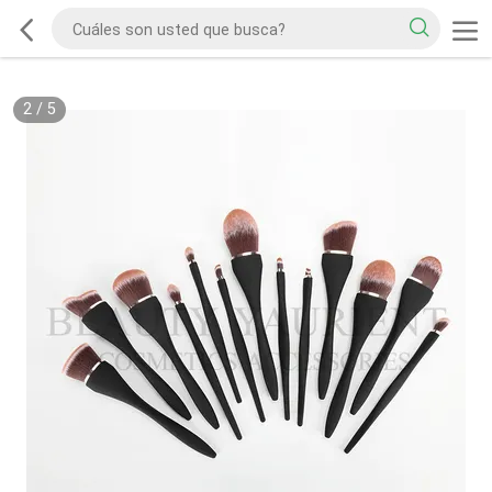
2
/
5