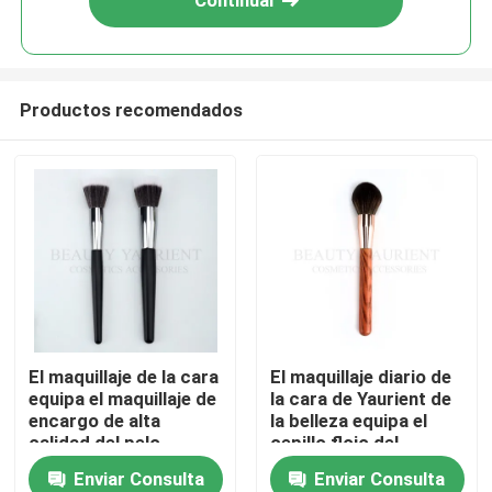
Continuar
Productos recomendados
Hogar
El maquillaje de la cara
El maquillaje diario de
equipa el maquillaje de
la cara de Yaurient de
Productos
encargo de alta
la belleza equipa el
calidad del pelo
cepillo flojo del
sintético de madera
maquillaje del polvo
Enviar Consulta
Enviar Consulta
Sobre nosotros
libre de la manija de la