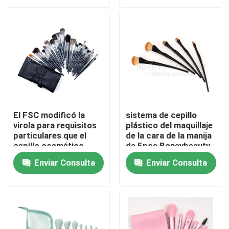
Viaje de la fábrica
Control de calidad
Éntrenos en contacto con
El FSC modificó la
sistema de cepillo
virola para requisitos
plástico del maquillaje
VR Show
particulares que el
de la cara de la manija
cepillo cosmético
de 5pcs Boneybeauty
profesional fijó el
Bac Long Lasting anti
Sistema de cepillo del maquillaje de la cara
Enviar Consulta
Enviar Consulta
sistema de cepillos
negro del maquillaje
Cepillos del maquillaje de la etiqueta privada
Cepillo del maquillaje de la fundación