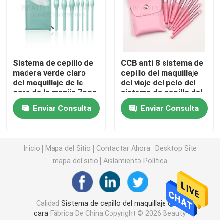
Cepillo de gama alta del maquillaje
Herramientas del maquillaje de la cara
Sistema de cepillo de
CCB anti 8 sistema de
madera verde claro
cepillo del maquillaje
del maquillaje de la
del viaje del pelo del
Cepillo del maquillaje de Kabuki
cara de la manija 7pcs
sistema de cepillo del
con el bolso duradero
maquillaje del pedazo
Enviar Consulta
Enviar Consulta
PBT
Sistema de cepillo de Mini Makeup
Inicio
Mapa del Sitio
Contactar Ahora
Desktop Site
Solo cepillo del maquillaje
mapa del sitio
Aislamiento Política
cepillo del maquillaje del polvo
Calidad
Sistema de cepillo del maquillaje de la
Cepillo del maquillaje del sombreador de ojos
cara
Fábrica De China.Copyright © 2026 Beauty