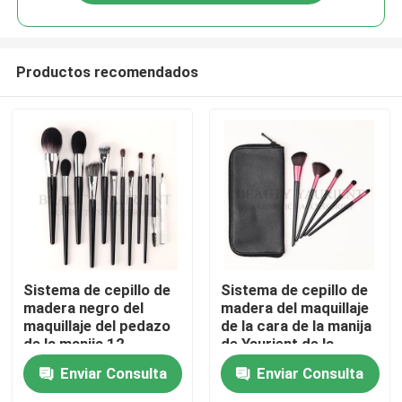
Productos recomendados
Hogar
Sistema de cepillo de
Sistema de cepillo de
madera negro del
madera del maquillaje
maquillaje del pedazo
de la cara de la manija
Productos
de la manija 12-
de Yaurient de la
16cm12 con la bolsa
belleza con el bolso de
Enviar Consulta
Enviar Consulta
de la PU
la PU antimicrobiano
Sobre nosotros